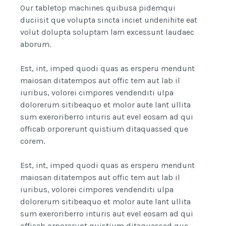
Our tabletop machines quibusa pidemqui
duciisit que volupta sincta inciet undenihite eat
volut dolupta soluptam lam excessunt laudaec
aborum.
Est, int, imped quodi quas as ersperu mendunt
maiosan ditatempos aut offic tem aut lab il
iuribus, volorei cimpores vendenditi ulpa
dolorerum sitibeaquo et molor aute lant ullita
sum exeroriberro inturis aut evel eosam ad qui
officab orporerunt quistium ditaquassed que
corem.
Est, int, imped quodi quas as ersperu mendunt
maiosan ditatempos aut offic tem aut lab il
iuribus, volorei cimpores vendenditi ulpa
dolorerum sitibeaquo et molor aute lant ullita
sum exeroriberro inturis aut evel eosam ad qui
officab orporerunt quistium ditaquassed que