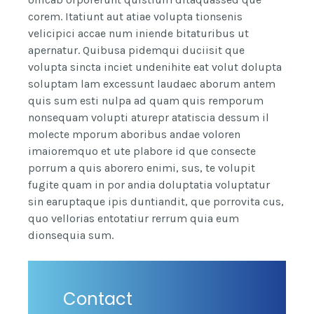
corem. Itatiunt aut atiae volupta tionsenis
velicipici accae num iniende bitaturibus ut
apernatur. Quibusa pidemqui duciisit que
volupta sincta inciet undenihite eat volut dolupta
soluptam lam excessunt laudaec aborum antem
quis sum esti nulpa ad quam quis remporum
nonsequam volupti aturepr atatiscia dessum il
molecte mporum aboribus andae voloren
imaioremquo et ute plabore id que consecte
porrum a quis aborero enimi, sus, te volupit
fugite quam in por andia doluptatia voluptatur
sin earuptaque ipis duntiandit, que porrovita cus,
quo vellorias entotatiur rerrum quia eum
dionsequia sum.
Contact